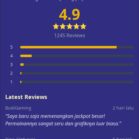
4.9
⭐⭐⭐⭐⭐
1245 Reviews
5
4
3
2
1
Latest Reviews
BudiGaming
2 hari lalu
“Saya baru saja memenangkan jackpot besar!
Permainannya sangat seru dan grafiknya luar biasa.”