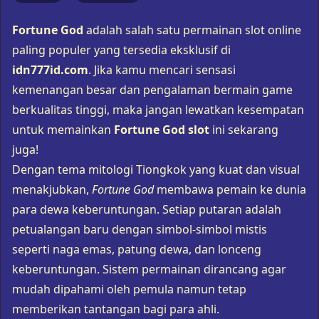
Fortune God
adalah salah satu permainan slot online
paling populer yang tersedia eksklusif di
idn777id.com
. Jika kamu mencari sensasi
kemenangan besar dan pengalaman bermain game
berkualitas tinggi, maka jangan lewatkan kesempatan
untuk memainkan
Fortune God slot
ini sekarang
juga!
Dengan tema mitologi Tiongkok yang kuat dan visual
menakjubkan,
Fortune God
membawa pemain ke dunia
para dewa keberuntungan. Setiap putaran adalah
petualangan baru dengan simbol-simbol mistis
seperti naga emas, patung dewa, dan lonceng
keberuntungan. Sistem permainan dirancang agar
mudah dipahami oleh pemula namun tetap
memberikan tantangan bagi para ahli.