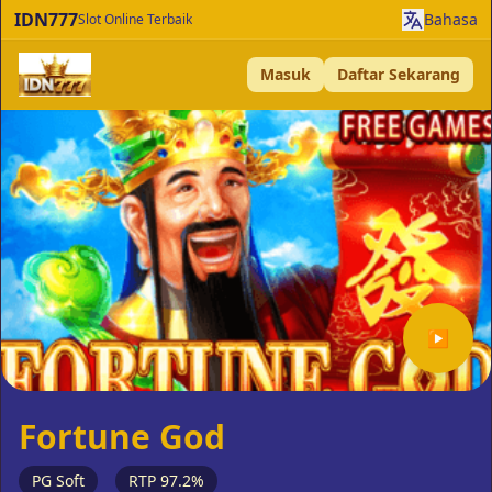
IDN777
Bahasa
Slot Online Terbaik
Masuk
Daftar Sekarang
▶
Fortune God
PG Soft
RTP 97.2%