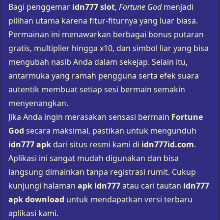
Bagi penggemar
idn777 slot
,
Fortune God
menjadi
pilihan utama karena fitur-fiturnya yang luar biasa.
Permainan ini menawarkan berbagai bonus putaran
gratis, multiplier hingga x10, dan simbol liar yang bisa
mengubah nasib Anda dalam sekejap. Selain itu,
antarmuka yang ramah pengguna serta efek suara
autentik membuat setiap sesi bermain semakin
menyenangkan.
Jika Anda ingin merasakan sensasi bermain
Fortune
God
secara maksimal, pastikan untuk mengunduh
idn777 apk
dari situs resmi kami di
idn777id.com
.
Aplikasi ini sangat mudah digunakan dan bisa
langsung dimainkan tanpa registrasi rumit. Cukup
kunjungi halaman
apk idn777
atau cari tautan
idn777
apk download
untuk mendapatkan versi terbaru
aplikasi kami.