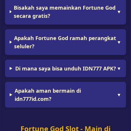
Bisakah saya memainkan Fortune God
▼
secara gratis?
Apakah Fortune God ramah perangkat
▼
seluler?
Di mana saya bisa unduh IDN777 APK?
▼
Apakah aman bermain di
▼
idn777id.com?
Fortune God Slot - Main di