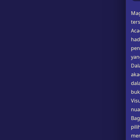
Mag
ter
Aca
had
pen
yan
Dal
aka
dal
buku
Vis
nua
Bag
pil
men