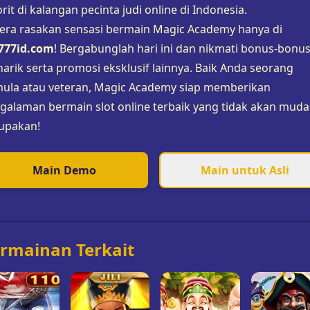
orit di kalangan pecinta judi online di Indonesia.
era rasakan sensasi bermain Magic Academy hanya di
777id.com
! Bergabunglah hari ini dan nikmati bonus-bonu
arik serta promosi eksklusif lainnya. Baik Anda seorang
ula atau veteran, Magic Academy siap memberikan
galaman bermain slot online terbaik yang tidak akan mud
lupakan!
Main Demo
Main untuk Asli
rmainan Terkait