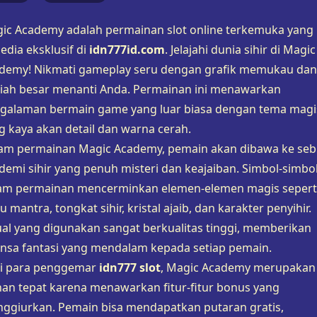
ic Academy adalah permainan slot online terkemuka yang
sedia eksklusif di
idn777id.com
. Jelajahi dunia sihir di Magic
demy! Nikmati gameplay seru dengan grafik memukau dan
iah besar menanti Anda. Permainan ini menawarkan
galaman bermain game yang luar biasa dengan tema magi
g kaya akan detail dan warna cerah.
am permainan Magic Academy, pemain akan dibawa ke se
demi sihir yang penuh misteri dan keajaiban. Simbol-simbo
am permainan mencerminkan elemen-elemen magis sepert
 mantra, tongkat sihir, kristal ajaib, dan karakter penyihir.
ual yang digunakan sangat berkualitas tinggi, memberikan
nsa fantasi yang mendalam kepada setiap pemain.
i para penggemar
idn777 slot
, Magic Academy merupakan
ihan tepat karena menawarkan fitur-fitur bonus yang
ggiurkan. Pemain bisa mendapatkan putaran gratis,