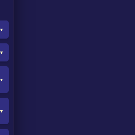
▼
▼
▼
▼