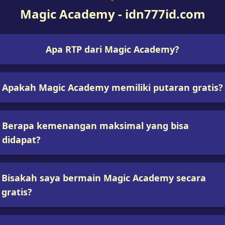
Magic Academy - idn777id.com
Apa RTP dari Magic Academy?
Apakah Magic Academy memiliki putaran gratis?
Berapa kemenangan maksimal yang bisa
didapat?
Bisakah saya bermain Magic Academy secara
gratis?