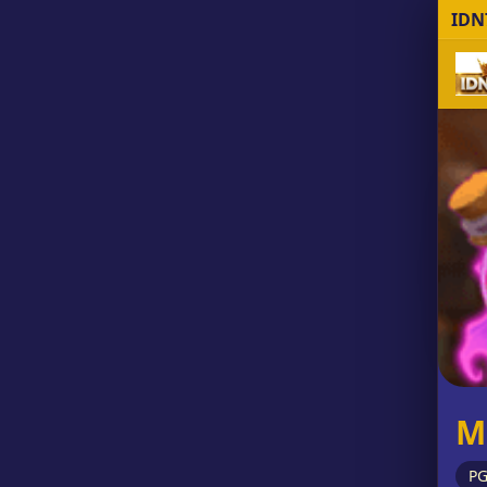
IDN
M
PG