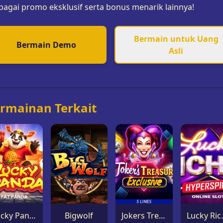
bagai promo eksklusif serta bonus menarik lainnya!
Bermain untuk Uang
Bermain Demo
Asli
rmainan Terkait
Lucky Panda (1)
Bigwolf
Jokers Treasure Exclusive
Lucky R