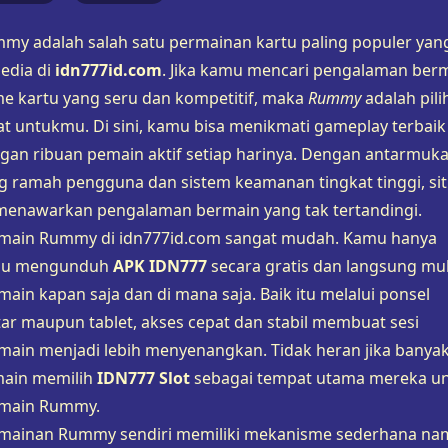
my adalah salah satu permainan kartu paling populer yan
sedia di
idn777id.com
. Jika kamu mencari pengalaman ber
e kartu yang seru dan kompetitif, maka
Rummy
adalah pili
at untukmu. Di sini, kamu bisa menikmati gameplay terbaik
gan ribuan pemain aktif setiap harinya. Dengan antarmuk
g ramah pengguna dan sistem keamanan tingkat tinggi, si
 menawarkan pengalaman bermain yang tak tertandingi.
main Rummy di idn777id.com sangat mudah. Kamu hanya
lu mengunduh
APK IDN777
secara gratis dan langsung mul
main kapan saja dan di mana saja. Baik itu melalui ponsel
tar maupun tablet, akses cepat dan stabil membuat sesi
main menjadi lebih menyenangkan. Tidak heran jika banya
ain memilih
IDN777 Slot
sebagai tempat utama mereka u
main Rummy.
mainan Rummy sendiri memiliki mekanisme sederhana n