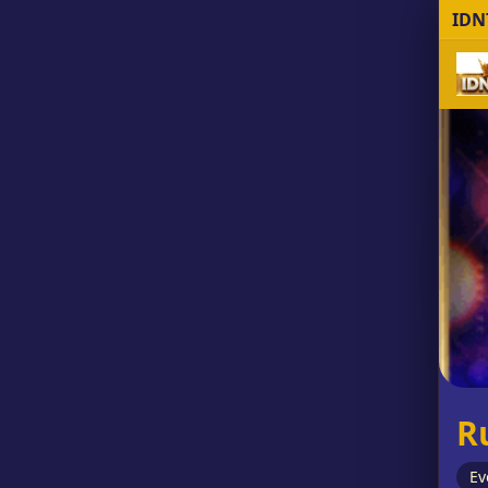
IDN
R
Ev