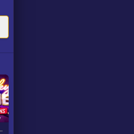
iches Hyperspins