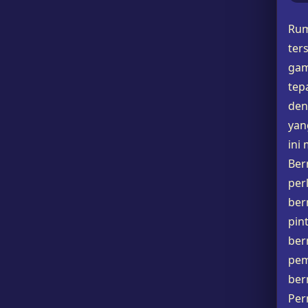
Rum
ter
gam
tep
den
yan
ini
Ber
per
ber
pin
ber
pem
ber
Per