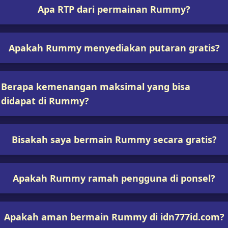
Apa RTP dari permainan Rummy?
Apakah Rummy menyediakan putaran gratis?
Berapa kemenangan maksimal yang bisa
didapat di Rummy?
Bisakah saya bermain Rummy secara gratis?
Apakah Rummy ramah pengguna di ponsel?
Apakah aman bermain Rummy di idn777id.com?