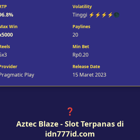
RTP
Volatility
96.8%
Tinggi ⚡⚡⚡⚡🌑
Max Win
Paylines
x5000
20
Reels
Min Bet
5x3
Rp0.20
Provider
Release Date
Pragmatic Play
15 Maret 2023
❓
Aztec Blaze - Slot Terpanas di
idn777id.com