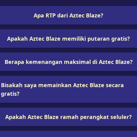
Apa RTP dari Aztec Blaze?
Apakah Aztec Blaze memiliki putaran gratis?
Berapa kemenangan maksimal di Aztec Blaze?
Bisakah saya memainkan Aztec Blaze secara
gratis?
Apakah Aztec Blaze ramah perangkat seluler?