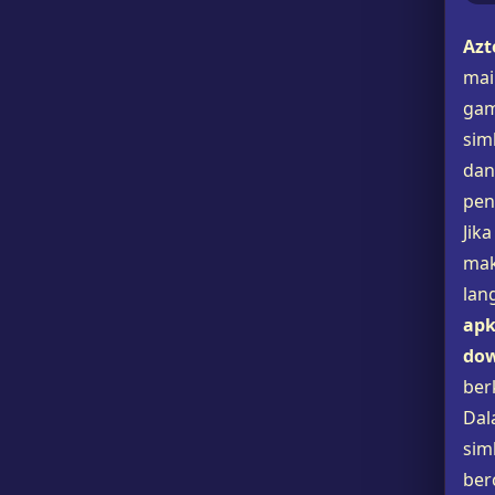
Azt
mai
gam
sim
dan
pen
Jik
ma
lan
ap
do
ber
Dal
sim
ber