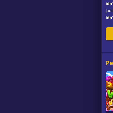
idn
Jad
idn
Pe