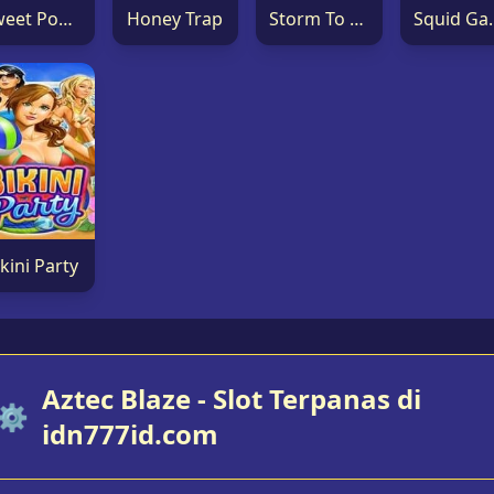
Sweet Powernudge
Honey Trap
Storm To Riches
Squid
kini Party
Aztec Blaze - Slot Terpanas di
⚙️
idn777id.com