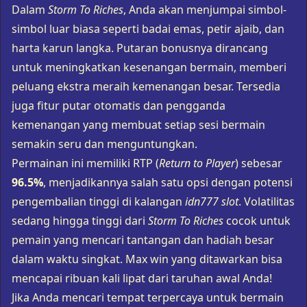
Dalam
Storm To Riches
, Anda akan menjumpai simbol-
simbol luar biasa seperti badai emas, petir ajaib, dan
harta karun langka. Putaran bonusnya dirancang
untuk meningkatkan kesenangan bermain, memberi
peluang ekstra meraih kemenangan besar. Tersedia
juga fitur putar otomatis dan pengganda
kemenangan yang membuat setiap sesi bermain
semakin seru dan menguntungkan.
Permainan ini memiliki RTP (
Return to Player
) sebesar
96.5%
, menjadikannya salah satu opsi dengan potensi
pengembalian tinggi di kalangan
idn777 slot
. Volatilitas
sedang hingga tinggi dari
Storm To Riches
cocok untuk
pemain yang mencari tantangan dan hadiah besar
dalam waktu singkat. Max win yang ditawarkan bisa
mencapai ribuan kali lipat dari taruhan awal Anda!
Jika Anda mencari tempat terpercaya untuk bermain