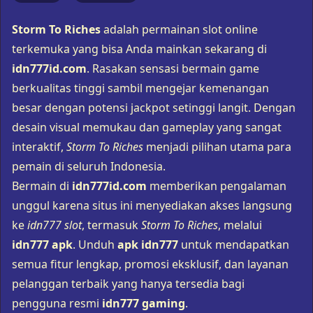
Storm To Riches
adalah permainan slot online
terkemuka yang bisa Anda mainkan sekarang di
idn777id.com
. Rasakan sensasi bermain game
berkualitas tinggi sambil mengejar kemenangan
besar dengan potensi jackpot setinggi langit. Dengan
desain visual memukau dan gameplay yang sangat
interaktif,
Storm To Riches
menjadi pilihan utama para
pemain di seluruh Indonesia.
Bermain di
idn777id.com
memberikan pengalaman
unggul karena situs ini menyediakan akses langsung
ke
idn777 slot
, termasuk
Storm To Riches
, melalui
idn777 apk
. Unduh
apk idn777
untuk mendapatkan
semua fitur lengkap, promosi eksklusif, dan layanan
pelanggan terbaik yang hanya tersedia bagi
pengguna resmi
idn777 gaming
.