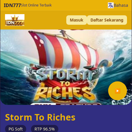
IDN777
Bahasa
Slot Online Terbaik
Masuk
Daftar Sekarang
▶
Storm To Riches
PG Soft
RTP 96.5%